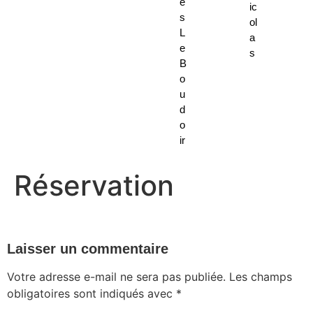
e
ic
s
ol
L
a
e
s
B
o
u
d
o
ir
Réservation
Laisser un commentaire
Votre adresse e-mail ne sera pas publiée.
Les champs
obligatoires sont indiqués avec
*