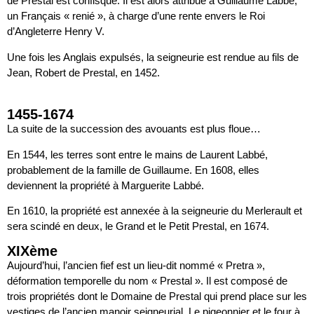
de Prestal est confisqué. Il est alors attribué à Guillaume Labbé,
un Français « renié », à charge d’une rente envers le Roi
d’Angleterre Henry V.
Une fois les Anglais expulsés, la seigneurie est rendue au fils de
Jean, Robert de Prestal, en 1452.
1455-1674
La suite de la succession des avouants est plus floue…
En 1544, les terres sont entre le mains de Laurent Labbé,
probablement de la famille de Guillaume. En 1608, elles
deviennent la propriété à Marguerite Labbé.
En 1610, la propriété est annexée à la seigneurie du Merlerault et
sera scindé en deux, le Grand et le Petit Prestal, en 1674.
XIXème
Aujourd’hui, l’ancien fief est un lieu-dit nommé « Pretra »,
déformation temporelle du nom « Prestal ». Il est composé de
trois propriétés dont le Domaine de Prestal qui prend place sur les
vestiges de l’ancien manoir seigneurial. Le pigeonnier et le four à