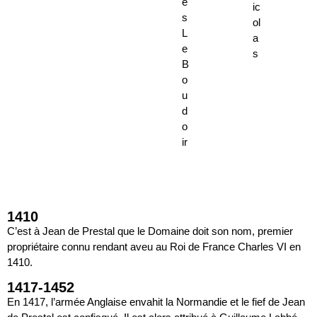
e
ic
s
ol
L
a
e
s
B
o
u
d
o
ir
1410
C’est à Jean de Prestal que le Domaine doit son nom, premier
propriétaire connu rendant aveu au Roi de France Charles VI en
1410.
1417-1452
En 1417, l’armée Anglaise envahit la Normandie et le fief de Jean