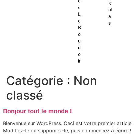
e
ic
s
ol
L
a
e
s
B
o
u
d
o
ir
Catégorie :
Non
classé
Bonjour tout le monde !
Bienvenue sur WordPress. Ceci est votre premier article.
Modifiez-le ou supprimez-le, puis commencez à écrire !